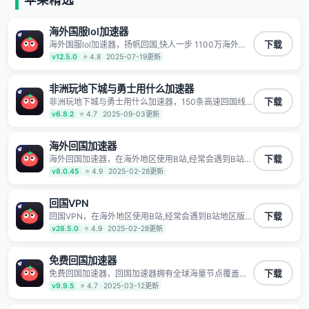
有上百万用户，用户整体好评95%以上，一对一在线客
服支持，保障你的使用体验。
海外国服lol加速器
海外国服lol加速器，扬帆回国,快人一步 1100万海外华
下载
人都在用的音乐视频回国加速器 Android iOS Windows
v12.5.0
⭐ 4.8
2025-07-19更新
Mac TV VIP 支持多种加速场景 了解更多 看视频 全球高
速通道搭配第三方CDN节点,解锁加速腾讯视频、爱奇
艺、哔哩哔哩和优酷视频,在国外也能畅快追剧!
非洲玩地下城与勇士用什么加速器
非洲玩地下城与勇士用什么加速器，150条高速回国线
下载
路 自有高速中转节点 无需注册 一键连接 提供高速线路
v6.8.2
⭐ 4.7
2025-09-03更新
应用内直达视频音乐app,快人一步 应用模式 App互不干
扰 不间断的隐私保护 数据加密 隐私保护 保持高速同时
确保数据不泄露 阻止第三方对数据进行窃取和监听
海外回国加速器
海外回国加速器，在海外地区使用B站,经常会遇到B站地
下载
区版权限制/网络IP屏蔽,缓冲卡顿等问题,使用我们的哔
v8.0.45
⭐ 4.9
2025-02-28更新
哩哔哩专用回国VPN,可加速解决各类网络问题,一键网络
回国,全球智能专线为您提供最优线路,一对一技术客服
7*24小时服务。
回国VPN
回国VPN，在海外地区使用B站,经常会遇到B站地区版权
下载
限制/网络IP屏蔽,缓冲卡顿等问题,使用我们的哔哩哔哩
v28.5.0
⭐ 4.9
2025-02-28更新
专用回国VPN,可加速解决各类网络问题,一键网络回国,
全球智能专线为您提供最优线路,一对一技术客服7*24小
时服务。
免费回国加速器
免费回国加速器，回国加速器拥有全球海量节点覆盖，
下载
运营商专线不卡顿超稳定，专为海外华人和留学生打
v9.9.5
⭐ 4.7
2025-03-12更新
造，帮助海外华人免除地域限制，随时高速稳定低延迟
玩国服游戏、观看高清视频、听高品质音乐。