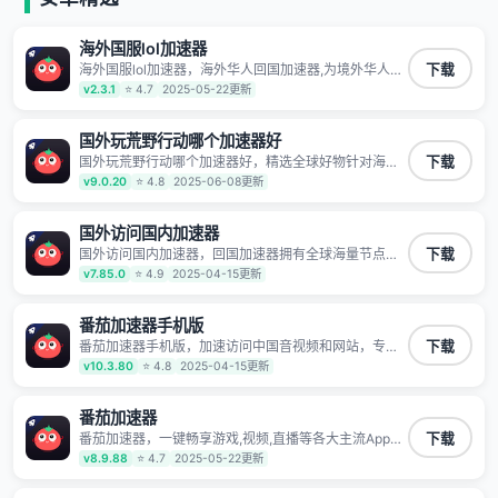
海外国服lol加速器
海外国服lol加速器，海外华人回国加速器,为境外华人解
下载
决海外怎么听歌?海外怎么看剧?海外怎么玩游戏不卡等
v2.3.1
⭐ 4.7
2025-05-22更新
境外难题,全球回国稳定国内节点,专业、流畅加速让海外
党们一键轻松回国,简单好用
国外玩荒野行动哪个加速器好
国外玩荒野行动哪个加速器好，精选全球好物针对海外
下载
华人、留学生和海外出差用户打造的一款高质量专属回
v9.0.20
⭐ 4.8
2025-06-08更新
国加速器,只要身处海外即可一键加速畅享国内网络:追剧
听歌、影音娱乐、游戏电竞、赛事直播、商务办公、炒
股等多场景的应用及网络加速
国外访问国内加速器
国外访问国内加速器，回国加速器拥有全球海量节点覆
下载
盖，运营商专线不卡顿超稳定，专为海外华人和留学生
v7.85.0
⭐ 4.9
2025-04-15更新
打造，帮助海外华人免除地域限制，随时高速稳定低延
迟玩国服游戏、观看高清视频、听高品质音乐。
番茄加速器手机版
番茄加速器手机版，加速访问中国音视频和网站，专业
下载
回国加速器，帮你加速访问优酷、bilibili、腾讯视频、爱
v10.3.80
⭐ 4.8
2025-04-15更新
奇艺等，加速国服游戏，例如原神、阴阳师、和平精
英、使命召唤、天涯明月刀、一梦江湖、幻书启示录、
明日方舟、战双帕弥什、sky光·遇、另一个伊甸园等国
番茄加速器
内各种服务,回国加速器致力于帮助海外华人和留学生、
番茄加速器，一键畅享游戏,视频,直播等各大主流App应
下载
港澳台地区用户提供最好的回国游戏和音乐视频加速服
用,视频加载极速不卡顿。人在海外听歌,玩国服游戏 简
v8.9.88
⭐ 4.7
2025-05-22更新
务，可以在海外或港澳台地区流畅加速国服游戏和音视
单易用。
频服务，提供专业稳定的全球回国线路和游戏加速专
线。能加速访问优酷、爱奇艺、腾讯视频、B站、芒果