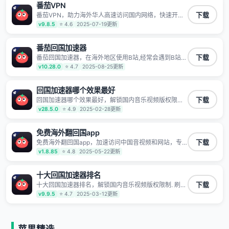
番茄VPN
TV、西瓜视频、QQ音乐、网易云音乐、酷狗音乐、YY
等主流网站应用解除限制，带你穿梭加速回国。目前已
番茄VPN，助力海外华人高速访问国内网络，快速开启
下载
有上百万用户，用户整体好评95%以上，一对一在线客
国内各直播平台,解决国内视频、音乐卡顿问题；更能加
v9.8.5
⭐ 4.6
2025-07-19更新
服支持，保障你的使用体验。
速海量国服游戏，超低延迟稳定不掉线,畅享国内网络！
番茄回国加速器
番茄回国加速器，在海外地区使用B站,经常会遇到B站地
下载
区版权限制/网络IP屏蔽,缓冲卡顿等问题,使用我们的哔
v10.28.0
⭐ 4.7
2025-08-25更新
哩哔哩专用回国VPN,可加速解决各类网络问题,一键网络
回国,全球智能专线为您提供最优线路,一对一技术客服
7*24小时服务。
回国加速器哪个效果最好
回国加速器哪个效果最好，解锁国内音乐视频版权限制.
下载
刷剧不卡，高清秒开. 有效降低国服游戏延迟. 提升国内
v28.5.0
⭐ 4.9
2025-02-28更新
主流应用访问速度 ; 独创加速黑科技 · 海量边缘. 动态多
线. 智能流控。
免费海外翻回国app
免费海外翻回国app，加速访问中国音视频和网站，专
下载
业回国加速器，帮你加速访问优酷、bilibili、腾讯视频、
v1.8.85
⭐ 4.8
2025-05-22更新
爱奇艺等，加速国服游戏，例如原神、阴阳师、和平精
英、使命召唤、天涯明月刀、一梦江湖、幻书启示录、
明日方舟、战双帕弥什、sky光·遇、另一个伊甸园等国
十大回国加速器排名
内各种服务,回国加速器致力于帮助海外华人和留学生、
十大回国加速器排名，解锁国内音乐视频版权限制. 刷剧
下载
港澳台地区用户提供最好的回国游戏和音乐视频加速服
不卡，高清秒开. 有效降低国服游戏延迟. 提升国内主流
v9.9.5
⭐ 4.7
2025-03-12更新
务，可以在海外或港澳台地区流畅加速国服游戏和音视
应用访问速度 ; 独创加速黑科技 · 海量边缘. 动态多线. 智
频服务，提供专业稳定的全球回国线路和游戏加速专
能流控。
线。能加速访问优酷、爱奇艺、腾讯视频、B站、芒果
TV、西瓜视频、QQ音乐、网易云音乐、酷狗音乐、YY
等主流网站应用解除限制，带你穿梭加速回国。目前已
苹果精选