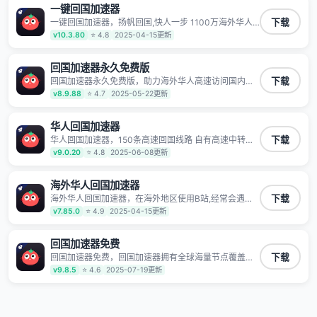
一键回国加速器
一键回国加速器，扬帆回国,快人一步 1100万海外华人
下载
都在用的音乐视频回国加速器 Android iOS Windows
v10.3.80
⭐ 4.8
2025-04-15更新
Mac TV VIP 支持多种加速场景 了解更多 看视频 全球高
速通道搭配第三方CDN节点,解锁加速腾讯视频、爱奇
艺、哔哩哔哩和优酷视频,在国外也能畅快追剧!
回国加速器永久免费版
回国加速器永久免费版，助力海外华人高速访问国内网
下载
络，快速开启国内各直播平台,解决国内视频、音乐卡顿
v8.9.88
⭐ 4.7
2025-05-22更新
问题；更能加速海量国服游戏，超低延迟稳定不掉线,畅
享国内网络！
华人回国加速器
华人回国加速器，150条高速回国线路 自有高速中转节
下载
点 无需注册 一键连接 提供高速线路 应用内直达视频音
v9.0.20
⭐ 4.8
2025-06-08更新
乐app,快人一步 应用模式 App互不干扰 不间断的隐私保
护 数据加密 隐私保护 保持高速同时确保数据不泄露 阻
止第三方对数据进行窃取和监听
海外华人回国加速器
海外华人回国加速器，在海外地区使用B站,经常会遇到B
下载
站地区版权限制/网络IP屏蔽,缓冲卡顿等问题,使用我们
v7.85.0
⭐ 4.9
2025-04-15更新
的哔哩哔哩专用回国VPN,可加速解决各类网络问题,一键
网络回国,全球智能专线为您提供最优线路,一对一技术客
服7*24小时服务。
回国加速器免费
回国加速器免费，回国加速器拥有全球海量节点覆盖，
下载
运营商专线不卡顿超稳定，专为海外华人和留学生打
v9.8.5
⭐ 4.6
2025-07-19更新
造，帮助海外华人免除地域限制，随时高速稳定低延迟
玩国服游戏、观看高清视频、听高品质音乐。