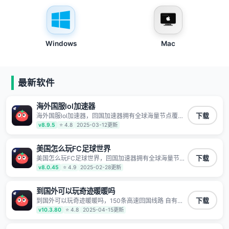
Windows
Mac
最新软件
海外国服lol加速器
海外国服lol加速器，回国加速器拥有全球海量节点覆
下载
盖，运营商专线不卡顿超稳定，专为海外华人和留学生
v8.9.5
⭐ 4.8
2025-03-12更新
打造，帮助海外华人免除地域限制，随时高速稳定低延
迟玩国服游戏、观看高清视频、听高品质音乐。
美国怎么玩FC足球世界
美国怎么玩FC足球世界，回国加速器拥有全球海量节点
下载
覆盖，运营商专线不卡顿超稳定，专为海外华人和留学
v8.0.45
⭐ 4.9
2025-02-28更新
生打造，帮助海外华人免除地域限制，随时高速稳定低
延迟玩国服游戏、观看高清视频、听高品质音乐。
到国外可以玩奇迹暖暖吗
到国外可以玩奇迹暖暖吗，150条高速回国线路 自有高
下载
速中转节点 无需注册 一键连接 提供高速线路 应用内直
v10.3.80
⭐ 4.8
2025-04-15更新
达视频音乐app,快人一步 应用模式 App互不干扰 不间断
的隐私保护 数据加密 隐私保护 保持高速同时确保数据