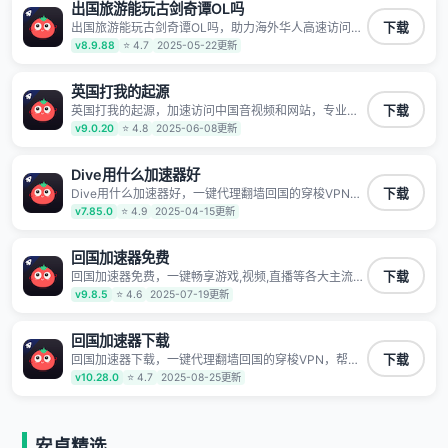
不泄露 阻止第三方对数据进行窃取和监听
出国旅游能玩古剑奇谭OL吗
出国旅游能玩古剑奇谭OL吗，助力海外华人高速访问国
下载
内网络，快速开启国内各直播平台,解决国内视频、音乐
v8.9.88
⭐ 4.7
2025-05-22更新
卡顿问题；更能加速海量国服游戏，超低延迟稳定不掉
线,畅享国内网络！
英国打我的起源
英国打我的起源，加速访问中国音视频和网站，专业回
下载
国加速器，帮你加速访问优酷、bilibili、腾讯视频、爱奇
v9.0.20
⭐ 4.8
2025-06-08更新
艺等，加速国服游戏，例如原神、阴阳师、和平精英、
使命召唤、天涯明月刀、一梦江湖、幻书启示录、明日
方舟、战双帕弥什、sky光·遇、另一个伊甸园等国内各
Dive用什么加速器好
种服务,回国加速器致力于帮助海外华人和留学生、港澳
Dive用什么加速器好，一键代理翻墙回国的穿梭VPN，
下载
台地区用户提供最好的回国游戏和音乐视频加速服务，
帮助海外华人留学生及港澳台地区用户破除地区版权限
v7.85.0
⭐ 4.9
2025-04-15更新
可以在海外或港澳台地区流畅加速国服游戏和音视频服
制问题，一键降低游戏延迟，加速访问中国网站、游戏
务，提供专业稳定的全球回国线路和游戏加速专线。能
及应用。
加速访问优酷、爱奇艺、腾讯视频、B站、芒果TV、西
回国加速器免费
瓜视频、QQ音乐、网易云音乐、酷狗音乐、YY等主流
网站应用解除限制，带你穿梭加速回国。目前已有上百
回国加速器免费，一键畅享游戏,视频,直播等各大主流
下载
万用户，用户整体好评95%以上，一对一在线客服支
App应用,视频加载极速不卡顿。人在海外听歌,玩国服游
v9.8.5
⭐ 4.6
2025-07-19更新
持，保障你的使用体验。
戏 简单易用。
回国加速器下载
回国加速器下载，一键代理翻墙回国的穿梭VPN，帮助
下载
海外华人留学生及港澳台地区用户破除地区版权限制问
v10.28.0
⭐ 4.7
2025-08-25更新
题，一键降低游戏延迟，加速访问中国网站、游戏及应
用。
安卓精选